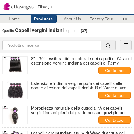
Ellawigss
Home
Products
About Us
Factory Tour
>>
Capelli vergini indiani
Qualità
supplier.
(37)
8" - 30" tessitura diritta naturale dei capelli di Wave di
estensione vergine indiana dei capelli di Remy
Contattaci
Estensione indiana vergine pura dei capelli delle
donne di colore dei capelli ricci #1B di Wave di acqua
di salute
Contattaci
Morbidezza naturale della cuticola 7A dei capelli
vergini indiani pieni del grado nessun groviglio per la
ragazza
Contattaci
i capelli vergini indiani 100% di Wave di acqua del