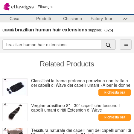
Ellawigss
Casa
Prodotti
Chi siamo
Fatory Tour
>>
brazilian human hair extensions
Qualità
supplier.
(325)
Related Products
Classifichi la trama profonda peruviana non trattata
dei capelli di Wave dei capelli umani 7A per le donne
Richiesta ora
Vergine brasiliano 8" - 30" capelli che tessono i
capelli umani diritti Extesnion di Wave
Richiesta ora
Tessitura naturale dei capelli neri dei capelli umani di