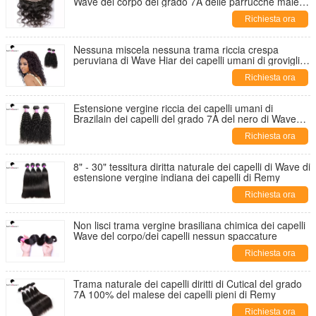
Wave del corpo del grado 7A delle parrucche malesi
del pizzo
Richiesta ora
Nessuna miscela nessuna trama riccia crespa
peruviana di Wave Hiar dei capelli umani di groviglio
per le signore
Richiesta ora
Estensione vergine riccia dei capelli umani di
Brazilain dei capelli del grado 7A del nero di Wave
Natutral
Richiesta ora
8" - 30" tessitura diritta naturale dei capelli di Wave di
estensione vergine indiana dei capelli di Remy
Richiesta ora
Non lisci trama vergine brasiliana chimica dei capelli
Wave del corpo/dei capelli nessun spaccature
Richiesta ora
Trama naturale dei capelli diritti di Cutical del grado
7A 100% del malese dei capelli pieni di Remy
Richiesta ora