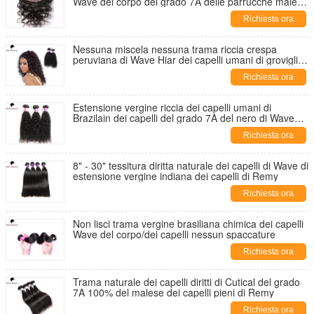
Wave del corpo del grado 7A delle parrucche malesi
del pizzo
Richiesta ora
Nessuna miscela nessuna trama riccia crespa
peruviana di Wave Hiar dei capelli umani di groviglio
per le signore
Richiesta ora
Estensione vergine riccia dei capelli umani di
Brazilain dei capelli del grado 7A del nero di Wave
Natutral
Richiesta ora
8" - 30" tessitura diritta naturale dei capelli di Wave di
estensione vergine indiana dei capelli di Remy
Richiesta ora
Non lisci trama vergine brasiliana chimica dei capelli
Wave del corpo/dei capelli nessun spaccature
Richiesta ora
Trama naturale dei capelli diritti di Cutical del grado
7A 100% del malese dei capelli pieni di Remy
Richiesta ora