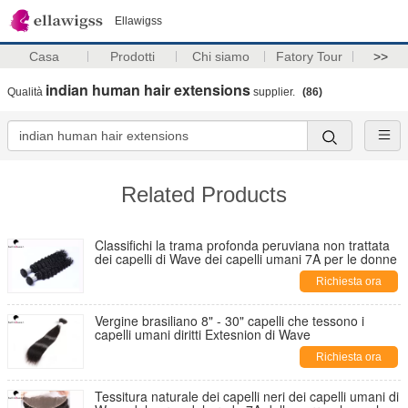
Ellawigss
Casa
Prodotti
Chi siamo
Fatory Tour
>>
indian human hair extensions
Qualità
supplier.
(86)
Related Products
Classifichi la trama profonda peruviana non trattata
dei capelli di Wave dei capelli umani 7A per le donne
Richiesta ora
Vergine brasiliano 8" - 30" capelli che tessono i
capelli umani diritti Extesnion di Wave
Richiesta ora
Tessitura naturale dei capelli neri dei capelli umani di