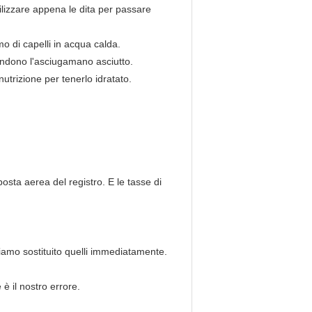
ilizzare appena le
dita per passare
mo di capelli in acqua calda.
rendono l'asciugamano asciutto.
 nutrizione per tenerlo idratato.
sta aerea del registro. E le tasse di
biamo sostituito quelli immediatamente.
 il nostro errore.