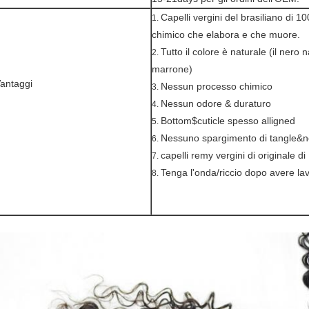
Capelli vergini del brasiliano di 
1.
chimico che elabora e che muore.
Tutto il colore è naturale (il nero
2.
marrone)
antaggi
Nessun processo chimico
3.
Nessun odore & duraturo
4.
Bottom$cuticle spesso alligned
5.
Nessuno spargimento di tangle&
6.
capelli remy vergini di originale d
7.
Tenga l'onda/riccio dopo avere la
8.