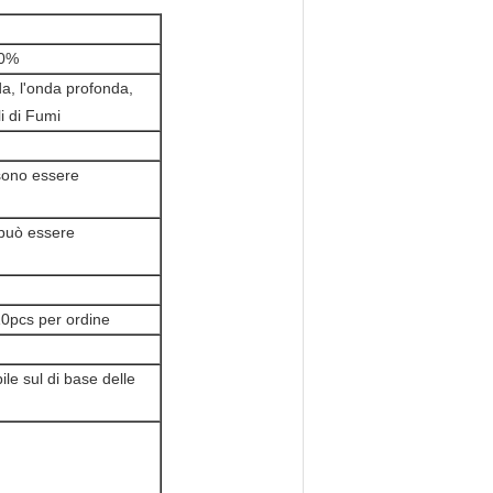
00%
nda, l'onda profonda,
li di Fumi
ssono essere
 può essere
10pcs per ordine
le sul di base delle