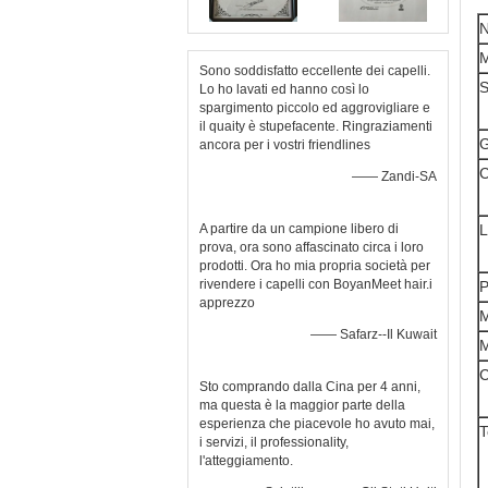
N
M
Sono soddisfatto eccellente dei capelli.
S
Lo ho lavati ed hanno così lo
spargimento piccolo ed aggrovigliare e
il quaity è stupefacente. Ringraziamenti
G
ancora per i vostri friendlines
C
—— Zandi-SA
A partire da un campione libero di
L
prova, ora sono affascinato circa i loro
prodotti. Ora ho mia propria società per
rivendere i capelli con BoyanMeet hair.i
P
apprezzo
—— Safarz--Il Kuwait
M
C
Sto comprando dalla Cina per 4 anni,
ma questa è la maggior parte della
esperienza che piacevole ho avuto mai,
T
i servizi, il professionality,
l'atteggiamento.