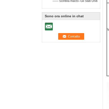
—— Scintilla marzo--Gli Stati Uniti
Sono ora online in chat
V