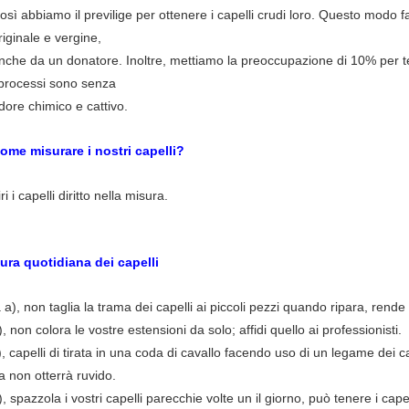
osì abbiamo il previlige per ottenere i capelli crudi loro. Questo modo f
riginale e vergine,
nche da un donatore. Inoltre, mettiamo la preoccupazione di 10% per ten
 processi sono senza
dore chimico e cattivo.
ome misurare i nostri capelli?
iri i capelli diritto nella misura.
ura quotidiana dei capelli
a a), non taglia la trama dei capelli ai piccoli pezzi quando ripara, rende i
), non colora le vostre estensioni da solo; affidi quello ai professionisti.
), capelli di tirata in una coda di cavallo facendo uso di un legame dei c
a non otterrà ruvido.
), spazzola i vostri capelli parecchie volte un il giorno, può tenere i cape