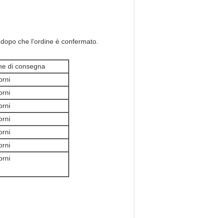
e dopo che l'ordine è confermato.
ne di consegna
orni
orni
orni
orni
orni
orni
orni