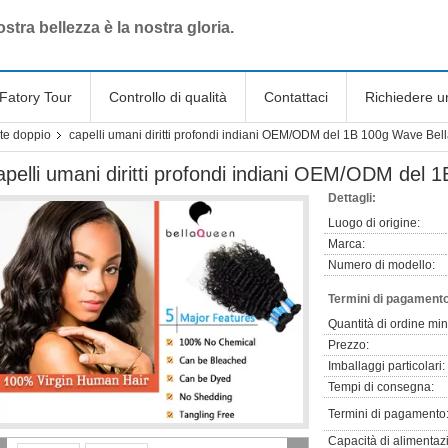
stra bellezza è la nostra gloria.
Fatory Tour
Controllo di qualità
Contattaci
Richiedere u
ate doppio
capelli umani diritti profondi indiani OEM/ODM del 1B 100g Wave Be
apelli umani diritti profondi indiani OEM/ODM del
Dettagli:
Luogo di origine:
Marca:
Numero di modello:
Termini di pagamento
Quantità di ordine mi
Prezzo:
Imballaggi particolari:
Tempi di consegna:
Termini di pagamento
Capacità di alimentaz