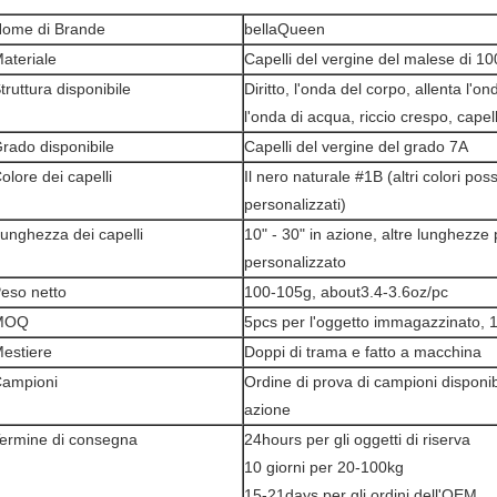
ome di Brande
bellaQueen
ateriale
Capelli del vergine del malese di 1
truttura disponibile
Diritto, l'onda del corpo, allenta l'o
l'onda di acqua, riccio crespo, capel
rado disponibile
Capelli del vergine del grado 7A
olore dei capelli
Il nero naturale #1B (altri colori po
personalizzati)
unghezza dei capelli
10" - 30" in azione, altre lunghezze
personalizzato
eso netto
100-105g, about3.4-3.6oz/pc
MOQ
5pcs per l'oggetto immagazzinato, 
estiere
Doppi di trama e fatto a macchina
ampioni
Ordine di prova di campioni disponibi
azione
ermine di consegna
24hours per gli oggetti di riserva
10 giorni per 20-100kg
15-21days per gli ordini dell'OEM.