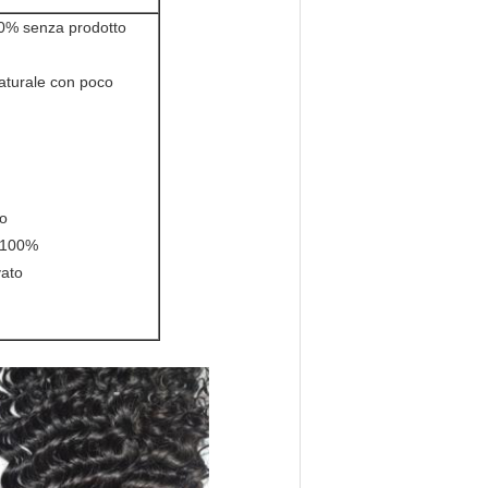
100% senza prodotto
 naturale con poco
no
i 100%
vato