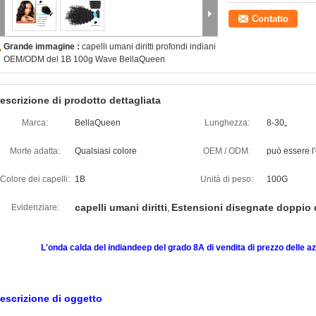
Contatto
Grande immagine :
capelli umani diritti profondi indiani
OEM/ODM del 1B 100g Wave BellaQueen
escrizione di prodotto dettagliata
Marca:
BellaQueen
Lunghezza:
8-30„
Morte adatta:
Qualsiasi colore
OEM / ODM:
può essere l'
Colore dei capelli:
1B
Unità di peso:
100G
capelli umani diritti
Estensioni disegnate doppio d
Evidenziare:
,
L'onda calda del indiandeep del grado 8A di vendita di prezzo delle azi
escrizione di oggetto