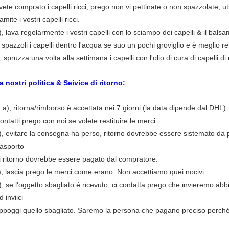
vete comprato i capelli ricci,
prego non vi pettinate o non spazzolate, ut
ramite i vostri capelli ricci.
), lava regolarmente i vostri capelli con lo sciampo dei capelli & il balsa
 spazzoli i capelli dentro l'acqua se suo un pochi groviglio e è meglio 
), spruzza una volta alla settimana i capelli con l'olio di cura di capelli di
a nostri politica & Seivice di ritorno:
a a), ritorna/rimborso è accettata nei 7 giorni (la data dipende dal DHL).
ontatti prego con noi se volete restituire le merci.
), evitare la consegna ha perso, ritorno dovrebbe essere sistemato da po
rasporto
i ritorno dovrebbe essere pagato dal compratore.
), lascia prego le merci come erano. Non accettiamo quei nocivi.
), se l'oggetto sbagliato è ricevuto, ci contatta prego che invieremo ab
d inviici
ppoggi quello sbagliato.
Saremo la persona che pagano preciso perché è