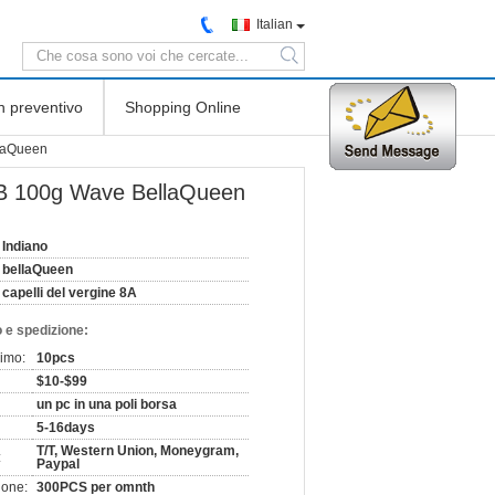
Italian
search
n preventivo
Shopping Online
llaQueen
 1B 100g Wave BellaQueen
Indiano
bellaQueen
capelli del vergine 8A
 e spedizione:
nimo:
10pcs
$10-$99
un pc in una poli borsa
5-16days
T/T, Western Union, Moneygram,
:
Paypal
ione:
300PCS per omnth