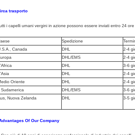
irca trasporto
utti i capelli umani vergini in azione possono essere inviati entro 24 or
aese
Spedizione
Termi
.S.A., Canada
DHL
2-4 gi
uropa
DHL/EMS
2-4 gi
'Africa
DHL
3-6 gi
'Asia
DHL
2-4 gi
edio Oriente
DHL
2-4 gi
l Sudamerica
DHL/EMS
3-6 gi
us, Nuova Zelanda
DHL
3-5 gi
 Advantages Of Our Company