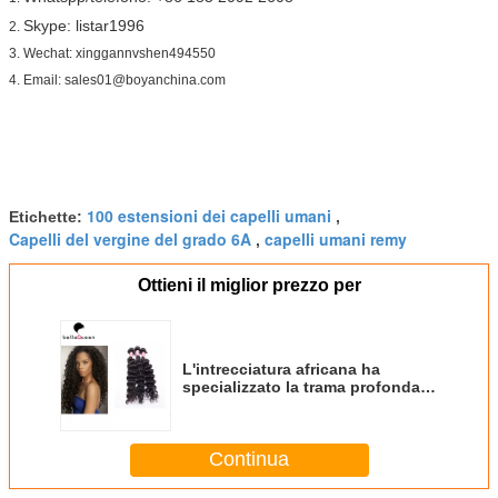
Skype: listar1996
2.
3. Wechat: xinggannvshen494550
4. Email: sales01@boyanchina.com
100 estensioni dei capelli umani
Etichette:
,
Capelli del vergine del grado 6A
capelli umani remy
,
Ottieni il miglior prezzo per
L'intrecciatura africana ha
specializzato la trama profonda
dei capelli del tessuto 6a Remy
per le donne di colore
Continua