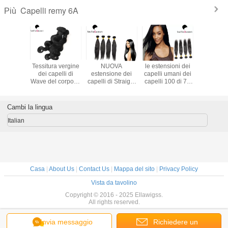
Capelli remy 6A
Più
rofonda
Tessitura vergine
NUOVA
le estensioni dei
Classif
urale dei
dei capelli di
estensione dei
capelli umani dei
l'estension
 di Wave
Wave del corpo di
capelli di Straigth
capelli 100 di 7A
donne di 
Remy
estensioni dei
di estensioni dei
8A 6A Remy
capelli 
oni dei
capelli umani dei
capelli di Remy
aggrovigliano la
diritti dei
umani di
capelli naturali del
del brasiliano di
morbidezza libera
umani d
Cambi la lingua
cento per
nero 6A Remy
struttura 6a
del verg
gazze
Italian
Casa
|
About Us
|
Contact Us
|
Mappa del sito
|
Privacy Policy
Vista da tavolino
Copyright © 2016 - 2025 Ellawigss.
All rights reserved.
Invia messaggio
Richiedere un