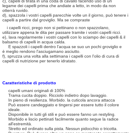
c), capelli di tirata in una coda di cavallo facendo uso di un
legame dei capelli prima che andiate a letto, in modo da non
otterrà ruvido.
d), spazzola i vostri capelli parecchie volte un il giorno, può tenere i
capelli a partire dal groviglio. Ma se compraste
i capelli ricci, prego non si pettinano o non spazzolano,
utilizzare appena le dita per passare tramite i vostri capelli ricci.
e), lava regolarmente i vostri capelli con lo sciampo dei capelli & il
balsamo di capelli in acqua calda.
E spazzoli i capelli dentro l'acqua se suo un pochi groviglio e
è meglio rendono l'asciugamano asciutto.
f), spruzza una volta alla settimana i capelli con l'olio di cura di
capelli di nutrizione per tenerlo idratato.
Caratteristiche di prodotto
capelli umani originali di 100%
Trama cucita doppio. Ricciolo indietro dopo lavaggio.
In pieno di resilienza. Morbido. la cuticola ancora attacca
Può essere candeggiato e tingersi per essere tutto il colore
ideale.
Disponibile in tutti gli stili e può essere fanno un restyling.
Morbido e liscio pettinati facilmente quanto segue la radice
all'estremità.
Stretto ed ordinato sulla pista. Nessun pidocchio o tricotta.