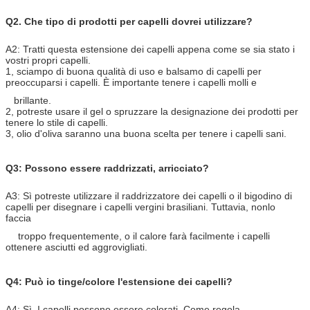
Q2. Che tipo di prodotti per capelli dovrei utilizzare?
A2: Tratti questa estensione dei capelli appena come se sia stato i
vostri propri capelli.
1, sciampo di buona qualità di uso e balsamo di capelli per
preoccuparsi i capelli. È importante tenere i capelli molli e
brillante.
2, potreste usare il gel o spruzzare la designazione dei prodotti per
tenere lo stile di capelli.
3, olio d'oliva saranno una buona scelta per tenere i capelli sani.
Q3: Possono essere raddrizzati, arricciato?
A3: Sì potreste utilizzare il raddrizzatore dei capelli o il bigodino di
capelli per disegnare i capelli vergini brasiliani. Tuttavia, nonlo
faccia
troppo frequentemente, o il calore farà
facilmente i capelli
ottenere asciutti ed aggrovigliati.
Q4: Può io tinge/colore l'estensione dei capelli?
A4: Sì. I capelli possono essere colorati. Come regola