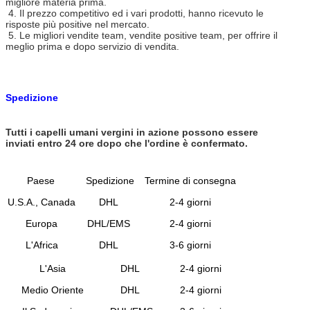
migliore materia prima.
4. Il prezzo competitivo ed i vari prodotti, hanno ricevuto le
15-20 giorni (ordine su misura)
risposte più positive nel mercato.
5. Le migliori vendite team, vendite positive team, per offrire il
meglio prima e dopo servizio di vendita.
Spedizione
Tutti i capelli umani vergini in azione possono essere
inviati entro 24 ore dopo che l'ordine è confermato.
Paese
Spedizione
Termine di consegna
U.S.A., Canada
DHL
2-4 giorni
Europa
DHL/EMS
2-4 giorni
L'Africa
DHL
3-6 giorni
L'Asia
DHL
2-4 giorni
Medio Oriente
DHL
2-4 giorni