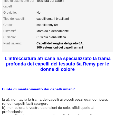
Tipo di estensione dei
Tessitura dei capelli
capelli:
Groviglio:
No
Tipo dei capelli:
capelli umani brasiliani
Grado:
capelli remy 6A
Estremità:
Morbido e densamente
Cuticola:
Cuticola piena intatta
Capelli del vergine del grado 6A
Punti salienti:
,
100 estensioni dei capelli umani
L'intrecciatura africana ha specializzato la trama
profonda dei capelli del tessuto 6a Remy per le
donne di colore
Punte di mantenimento dei capelli umani:
la a), non taglia la trama dei capelli ai piccoli pezzi quando ripara,
rende i capelli facili spargere.
b), non colora le vostre estensioni da solo; affidi quello ai
professionisti.