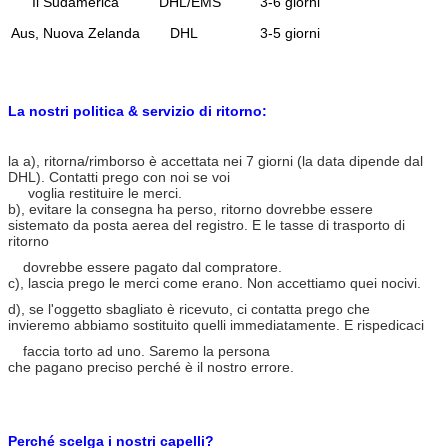
Il Sudamerica
DHL/EMS
3-6 giorni
Aus, Nuova Zelanda
DHL
3-5 giorni
La nostri politica & servizio di ritorno:
la a), ritorna/rimborso è accettata nei 7 giorni (la data dipende dal
DHL). Contatti prego con noi se voi
voglia restituire le merci.
b), evitare la consegna ha perso, ritorno dovrebbe essere
sistemato da posta aerea del registro. E le tasse di trasporto di
ritorno
dovrebbe essere pagato dal compratore.
c), lascia prego le merci come erano. Non accettiamo quei nocivi.
d), se l'oggetto sbagliato è ricevuto, ci contatta prego che
invieremo abbiamo sostituito quelli immediatamente. E rispedicaci
faccia torto ad uno. Saremo la persona
che pagano preciso perché è il nostro errore.
Perché scelga i nostri capelli?