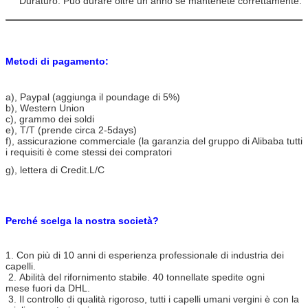
Duraturo. Può durare oltre un anno se mantenete correttamente.
Materiale dei capelli:
Capelli umani vergini
Adatto:
Tutta la cuticola
Metodi di pagamento:
Colore dei capelli:
Il nero naturale #1B, marrone scuro #2,
#4 marrone chiaro
a)
, Paypal (aggiunga il poundage di 5%)
Struttura brasiliana dei
Diritto, onda del corpo, onda profonda,
b), Western Union
capelli disponibile:
grande onda, riccia
c), grammo dei soldi
e), T/T (prende circa 2-5days)
Lunghezza disponibile:
10inch- 30inch
f), assicurazione commerciale (la garanzia del gruppo di Alibaba tutti
i requisiti è come stessi dei compratori
Stato di riserva:
Inventario abbondante
g), lettera di Credit.L/C
OEM
5kg per lunghezza per colore
Pacchetto:
Pacchetto nei sacchetti di plastica,
cartone o su misura
Perché scelga la nostra società?
Pagamento:
Paypal, T/T, grammo dei soldi, Western
Union, contanti precisi
1. Con più di 10 anni di esperienza professionale di industria dei
capelli.
Termine di consegna:
Entro 24 ore in azione
2. Abilità del rifornimento stabile. 40 tonnellate spedite ogni
mese fuori da DHL.
3-4 giorni per ordine in serie (più di
3. Il controllo di qualità rigoroso, tutti i capelli umani vergini è con la
50kg)