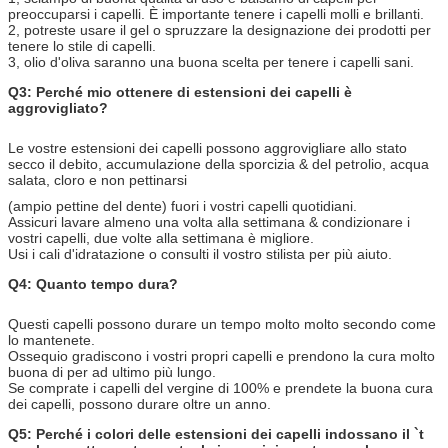
preoccuparsi i capelli. È importante tenere i capelli molli e brillanti.
2, potreste usare il gel o spruzzare la designazione dei prodotti per
tenere lo stile di capelli.
3, olio d'oliva saranno una buona scelta per tenere i capelli sani.
Q3: Perché mio ottenere di estensioni dei capelli è
aggrovigliato?
Le vostre estensioni dei capelli possono aggrovigliare allo stato
secco il debito, accumulazione della sporcizia & del petrolio, acqua
salata, cloro e non pettinarsi
(ampio pettine del dente) fuori i vostri capelli quotidiani.
Assicuri lavare almeno una volta alla settimana & condizionare i
vostri capelli, due volte alla settimana è migliore.
Usi i cali d'idratazione o consulti il vostro stilista per più aiuto.
Q4: Quanto tempo dura?
Questi capelli possono durare un tempo molto molto secondo come
lo mantenete.
Ossequio gradiscono i vostri propri capelli e prendono la cura molto
buona di per ad ultimo più lungo.
Se comprate i capelli del vergine di 100% e prendete la buona cura
dei capelli, possono durare oltre un anno.
Q5: Perché i colori delle estensioni dei capelli indossano il `t