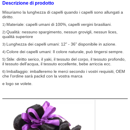
Descrizione di prodotto
Misuriamo la lunghezza di capelli quando i capelli sono allungati a
diritto.
Materiale: capelli umani di 100%, capelli vergini brasiliani.
1)
Qualità: nessuno spargimento, nessun grovigli, nessun lices,
2)
qualità superiore
Lunghezza dei capelli umani: 12" - 36" disponibile in azione.
3)
Colore dei capelli umani: Il colore naturale, può tingersi sempre.
4)
Stile: diritto serico, il yaki, il tessuto del corpo, il tessuto profondo,
5)
il tessuto dell'acqua, il tessuto eccellente, bebe arriccia ecc.
Imballaggio: imballeremo le merci secondo i vostri requisiti, OEM
6)
che l'ordine sarà packd con la vostra marca
e logo se volete.
Materiale dei
Capelli umani vergini di 100%
capelli:
Grado dei
tessitura dei capelli di Remy del vergine 6A
capelli:
Colore dei
Colore naturale (il colore è naturale senza
capelli:
elaborare)