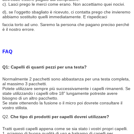
c). Lasci prego le merci come erano. Non accettiamo quei nocivi.
d), se l'oggetto sbagliato è ricevuto, ci contatta prego che invieremo
abbiamo sostituito quelli immediatamente. E rispedicaci
faccia torto ad uno. Saremo la persona che pagano preciso perché
è il nostro errore.
FAQ
Q1: Capelli di quanti pezzi per una testa?
Normalmente 2 pacchetti sono abbastanza per una testa completa,
al massimo 3 pacchetti.
Potete utilizzare sempre più successivamente i capelli rimanenti. Se
state utilizzando i capelli oltre 18" lungamente potreste avere
bisogno di un altro pacchetto.
Se state ottenendo la fusione o il micro poi dovrete consultare il
vostro stilista.
Q2.
Che tipo di prodotti per capelli dovrei utilizzare?
Tratti questi capelli appena come se sia stato i vostri propri capelli.
1, sciampo di buona qualità di uso e balsamo di capelli per