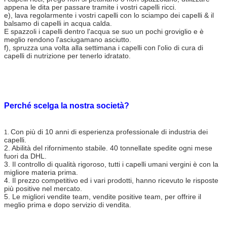
appena le
dita per passare tramite i vostri capelli ricci.
e), lava regolarmente i vostri capelli con lo sciampo dei capelli & il
balsamo di capelli in acqua calda.
E spazzoli i capelli dentro l'acqua se suo un pochi groviglio e è
meglio rendono l'asciugamano asciutto.
f), spruzza una volta alla settimana i capelli con l'olio di cura di
capelli di nutrizione per tenerlo idratato.
Perché scelga la nostra società?
Con più di 10 anni di esperienza professionale di industria dei
1.
capelli.
2. Abilità del rifornimento stabile. 40 tonnellate spedite ogni mese
fuori da DHL.
3. Il controllo di qualità rigoroso, tutti i capelli umani vergini è con la
migliore materia prima.
4. Il prezzo competitivo ed i vari prodotti, hanno ricevuto le risposte
più positive nel mercato.
5. Le migliori vendite team, vendite positive team, per offrire il
meglio prima e dopo servizio di vendita.