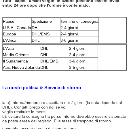
Tutti i capelli umani vergini in azione possono essere inviati
Spedizione:
DHL o UPS
entro 24 ore dopo che l'ordine è confermato.
Pagamento:
Paypal, T/T, grammo dei soldi, Western Union,
IMPEGNO
Paese
Spedizione
Termine di consegna
Termine di
Entro 24 ore (in azione)
consegna:
U.S.A., Canada
DHL
2-4 giorni
7 giorni (più di 50 chilogrammi)
Europa
DHL/EMS
2-4 giorni
15-20 giorni (parrucche su misura)
L'Africa
DHL
3-6 giorni
Qualche cosa interessa o nuova domanda, non esita prego a
L'Asia
DHL
2-4 giorni
contattarci.
Medio Oriente
DHL
2-4 giorni
Il Sudamerica
DHL/EMS
3-6 giorni
Aus, Nuova Zelanda
DHL
3-5 giorni
La nostri politica & Seivice di ritorno:
la a), ritorna/rimborso è accettata nei 7 giorni (la data dipende dal
DHL). Contatti prego con noi se voi
voglia restituire le merci.
b), evitare la consegna ha perso, ritorno dovrebbe essere sistemato
da posta aerea del registro. E le tasse di trasporto di ritorno
dovrebbe essere pagato dal compratore.