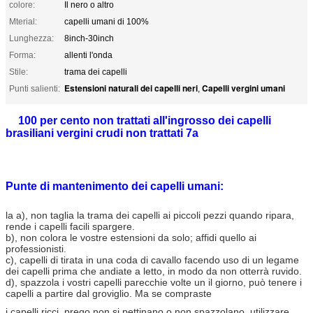
colore:
Il nero o altro
Mterial:
capelli umani di 100%
Lunghezza:
8inch-30inch
Forma:
allenti l'onda
Stile:
trama dei capelli
Estensioni naturali dei capelli neri
Capelli vergini umani
Punti salienti:
,
100 per cento non trattati all'ingrosso dei capelli
brasiliani vergini crudi non trattati 7a
Punte di mantenimento dei capelli umani:
la a), non taglia la trama dei capelli ai piccoli pezzi quando ripara,
rende i capelli facili spargere.
b), non colora le vostre estensioni da solo; affidi quello ai
professionisti.
c), capelli di tirata in una coda di cavallo facendo uso di un legame
dei capelli prima che andiate a letto, in modo da non otterrà ruvido.
d), spazzola i vostri capelli parecchie volte un il giorno, può tenere i
capelli a partire dal groviglio. Ma se compraste
i capelli ricci, prego non si pettinano o non spazzolano, utilizzare