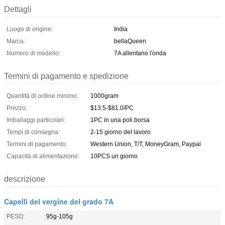
Dettagli
Luogo di origine:
India
Marca:
bellaQueen
Numero di modello:
7A allentano l'onda
Termini di pagamento e spedizione
Quantità di ordine minimo:
1000gram
Prezzo:
$13.5-$81.0/PC
Imballaggi particolari:
1PC in una poli borsa
Tempi di consegna:
2-15 giorno del lavoro
Termini di pagamento:
Western Union, T/T, MoneyGram, Paypal
Capacità di alimentazione:
10PCS un giorno
descrizione
Capelli del vergine del grado 7A
PESO:
95g-105g