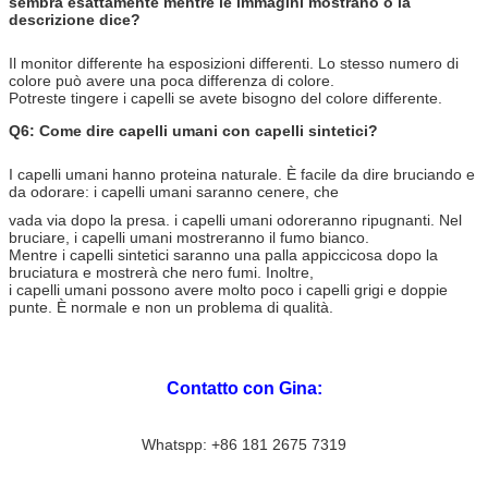
sembra esattamente mentre le immagini mostrano o la
descrizione dice?
Il monitor differente ha esposizioni differenti. Lo stesso numero di
colore può avere una poca differenza di colore.
Potreste tingere i capelli se avete bisogno del colore differente.
Q6: Come dire capelli umani con capelli sintetici?
I capelli umani hanno proteina naturale. È facile da dire bruciando e
da odorare: i capelli umani saranno cenere, che
vada via dopo la presa. i capelli umani odoreranno ripugnanti. Nel
bruciare, i capelli umani mostreranno il fumo bianco.
Mentre i capelli sintetici saranno una palla appiccicosa dopo la
bruciatura e mostrerà che nero fumi. Inoltre,
i capelli umani possono avere molto poco i capelli grigi e doppie
punte. È normale e non un problema di qualità.
Contatto con Gina:
Whatspp: +86 181 2675 7319