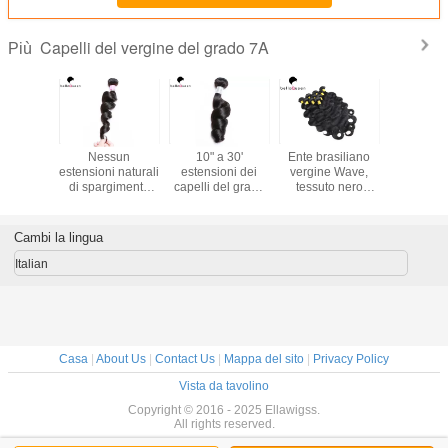
Capelli del vergine del grado 7A
Più
rucche
Nessun
10" a 30'
Ente brasiliano
Estens
ni non
estensioni naturali
estensioni dei
vergine Wave,
vergine ri
e 4 dei
di spargimento
capelli del grado
tessuto nero
capelli u
del grado
dei capelli neri del
7A dei capelli
naturale di
Brazilai
cchetta
grado 7A nessun
umani del nero
estensione dei
capelli de
nte Wave
odore con la
100% allenta i
capelli del grado
7A del n
Cambi la lingua
o per le
durata della vita
capelli del vergine
7A dei capelli
Wave Nat
i colore
lunga
di Wave
umani
Italian
Casa
|
About Us
|
Contact Us
|
Mappa del sito
|
Privacy Policy
Vista da tavolino
Copyright © 2016 - 2025 Ellawigss.
All rights reserved.