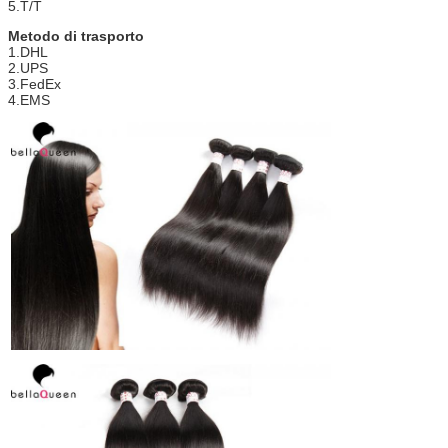
5.T/T
Metodo di trasporto
1.DHL
2.UPS
3.FedEx
4.EMS