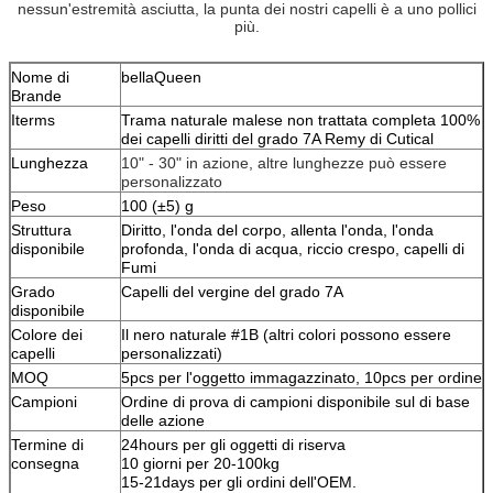
nessun'estremità asciutta, la punta dei nostri capelli è a uno pollici
più.
Nome di
bellaQueen
Brande
Iterms
Trama naturale malese non trattata completa 100%
dei capelli diritti del grado 7A Remy di Cutical
Lunghezza
10" - 30" in azione, altre lunghezze può essere
personalizzato
Peso
100 (±5) g
Struttura
Diritto, l'onda del corpo, allenta l'onda, l'onda
disponibile
profonda, l'onda di acqua, riccio crespo, capelli di
Fumi
Grado
Capelli del vergine del grado 7A
disponibile
Colore dei
Il nero naturale #1B (altri colori possono essere
capelli
personalizzati)
MOQ
5pcs per l'oggetto immagazzinato, 10pcs per ordine
Campioni
Ordine di prova di campioni disponibile sul di base
delle azione
Termine di
24hours per gli oggetti di riserva
consegna
10 giorni per 20-100kg
15-21days per gli ordini dell'OEM.