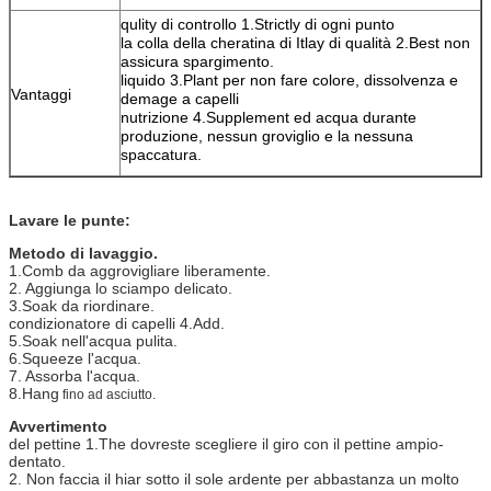
qulity di controllo 1.Strictly di ogni punto
la colla della cheratina di Itlay di qualità 2.Best non
assicura spargimento.
liquido 3.Plant per non fare colore, dissolvenza e
Vantaggi
demage a capelli
nutrizione 4.Supplement ed acqua durante
produzione, nessun groviglio e la nessuna
spaccatura.
Lavare le punte:
Metodo di lavaggio.
1.Comb da aggrovigliare liberamente.
2. Aggiunga lo sciampo delicato.
3.Soak da riordinare.
condizionatore di capelli 4.Add.
5.Soak nell'acqua pulita.
6.Squeeze l'acqua.
7. Assorba l'acqua.
8.Hang
fino ad asciutto.
Avvertimento
del pettine 1.The dovreste scegliere il giro con il pettine ampio-
dentato.
2. Non faccia il hiar sotto il sole ardente per abbastanza un molto