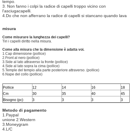
tempo.
3. Non fanno i colpi la radice di capelli troppo vicino con
l'asciugacapelli.
4.Do che non afferrano la radice di capelli si stancano quando lava
misura
Come misurare la lunghezza dei capelli?
Tiri i capelli diritto nella misura.
Come alla misura che la dimensione è adatta voi.
1.Cap dimensione (pollice)
2.Front al nero (pollice)
3.Side al lato attraverso la fronte (pollice)
4.Side al lato sopra la cima (pollice)
5.Temple del tempio alla parte posteriore attraverso. (pollice)
6.Nape del collo (pollice)
Pollice
12
14
16
18
Cm
30
35
40
45
Bisogno (pc)
3
3
3
3
Metodo di pagamento
1.Paypal
unione 2.Western
3.Moneygram
4.L/C