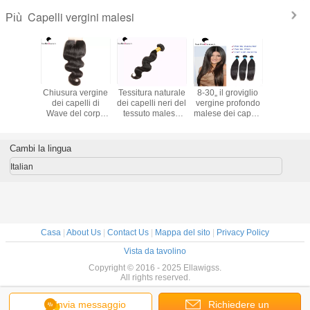
Capelli vergini malesi
Più
ensioni
Chiusura vergine
Tessitura naturale
8-30„ il groviglio
Trama di
i capelli
dei capelli di
dei capelli neri del
vergine profondo
naturale
ocesseed
Wave del corpo
tessuto malese
malese dei capelli
pollici dei
ado 7A
dei capelli del
vergine dei capelli
di Wave di
di Remy
 i capelli
malese naturale
del grado di Wave
lunghezza non
malese d
 di Wave
del nero 100%
7A del corpo
libera
nessun'es
Cambi la lingua
NESSUN prodotto
spargimento
tinta n
chimico
grovig
Italian
Casa
|
About Us
|
Contact Us
|
Mappa del sito
|
Privacy Policy
Vista da tavolino
Copyright © 2016 - 2025 Ellawigss.
All rights reserved.
Invia messaggio
Richiedere un