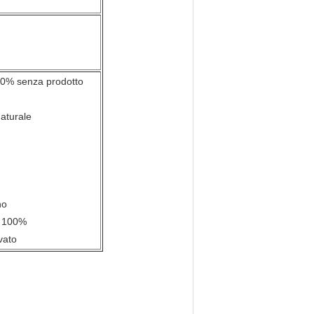
 100% senza prodotto
naturale
no
di 100%
vato