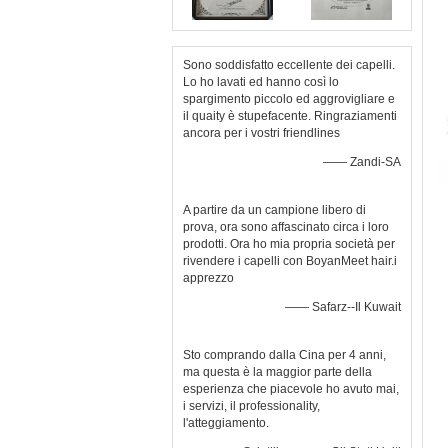
Sono soddisfatto eccellente dei capelli.
Lo ho lavati ed hanno così lo
spargimento piccolo ed aggrovigliare e
il quaity è stupefacente. Ringraziamenti
ancora per i vostri friendlines
—— Zandi-SA
A partire da un campione libero di
prova, ora sono affascinato circa i loro
prodotti. Ora ho mia propria società per
rivendere i capelli con BoyanMeet hair.i
apprezzo
—— Safarz--Il Kuwait
Sto comprando dalla Cina per 4 anni,
ma questa è la maggior parte della
esperienza che piacevole ho avuto mai,
i servizi, il professionality,
l'atteggiamento.