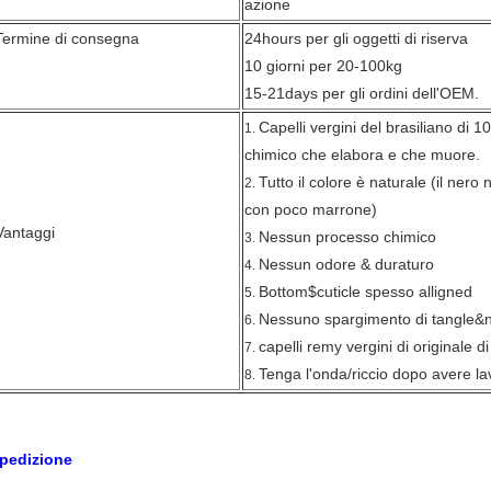
azione
Termine di consegna
24hours per gli oggetti di riserva
10 giorni per 20-100kg
15-21days per gli ordini dell'OEM.
Capelli vergini del brasiliano di
1.
chimico che elabora e che muore.
Tutto il colore è naturale (il nero 
2.
con poco marrone)
Vantaggi
Nessun processo chimico
3.
Nessun odore & duraturo
4.
Bottom$cuticle spesso alligned
5.
Nessuno spargimento di tangle&
6.
capelli remy vergini di originale 
7.
Tenga l'onda/riccio dopo avere la
8.
pedizione