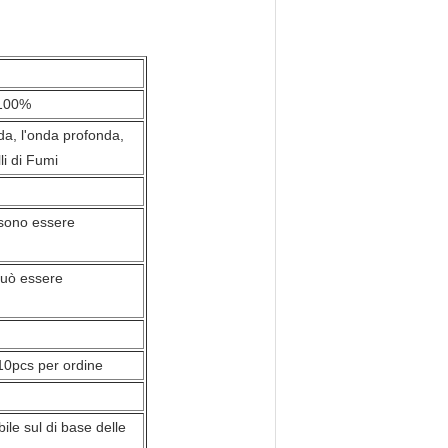
i 100%
nda, l'onda profonda,
li di Fumi
ossono essere
 può essere
10pcs per ordine
ile sul di base delle