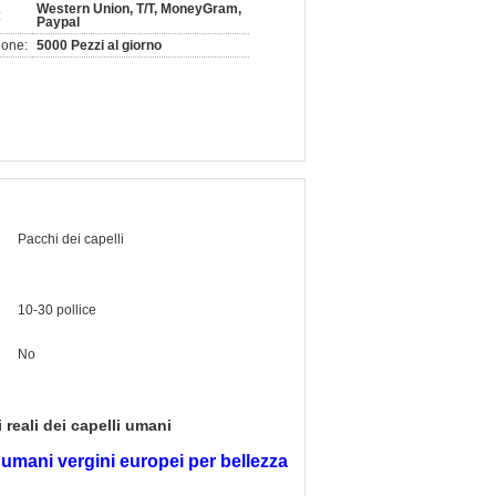
Western Union, T/T, MoneyGram,
:
Paypal
ione:
5000 Pezzi al giorno
i
Pacchi dei capelli
10-30 pollice
No
 reali dei capelli umani
 umani vergini europei per bellezza