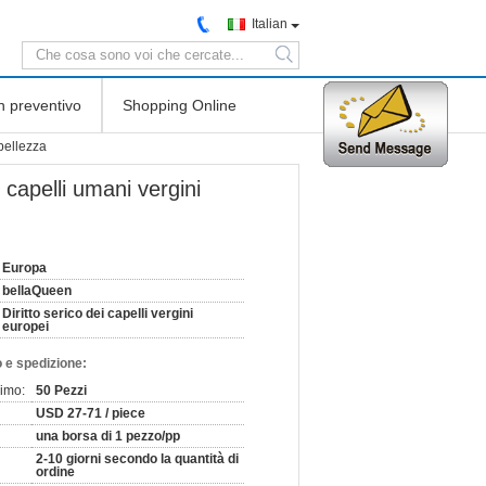
Italian
search
n preventivo
Shopping Online
 bellezza
 capelli umani vergini
Europa
bellaQueen
Diritto serico dei capelli vergini
europei
 e spedizione:
nimo:
50 Pezzi
USD 27-71 / piece
una borsa di 1 pezzo/pp
2-10 giorni secondo la quantità di
ordine