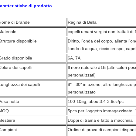
aratteristiche di prodotto
Nome di Brande
Regina di Bella
Materiale
capelli umani vergini non trattati d
Struttura disponibile
Diritto, l'onda del corpo, allenta l'o
l'onda di acqua, riccio crespo, capel
Grado disponibile
6A, 7A
Colore dei capelli
Il nero naturale #1B (altri colori p
personalizzati)
Lunghezza dei capelli
8" - 30" in azione, altre lunghezze
personalizzato
Peso netto
100-105g, about3.4-3.6oz/pc
MOQ
5pcs per l'oggetto immagazzinato, 
Mestiere
Doppi di trama e fatto a macchina
Campioni
Ordine di prova di campioni disponib