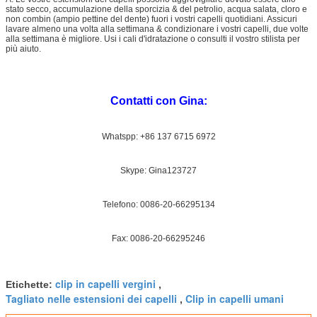
stato secco, accumulazione della sporcizia & del petrolio, acqua salata, cloro e
non combin (ampio pettine del dente) fuori i vostri capelli quotidiani. Assicuri
lavare almeno una volta alla settimana & condizionare i vostri capelli, due volte
alla settimana è migliore. Usi i cali d'idratazione o consulti il vostro stilista per
più aiuto.
Contatti con Gina:
Whatspp: +86 137 6715 6972
Skype: Gina123727
Telefono: 0086-20-66295134
Fax: 0086-20-66295246
clip in capelli vergini
Etichette:
,
Tagliato nelle estensioni dei capelli
Clip in capelli umani
,