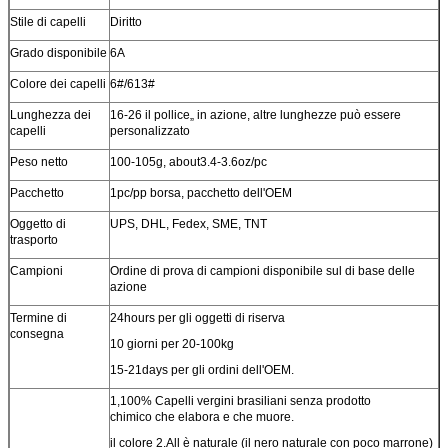
Stile di capelli
Diritto
Grado disponibile
6A
Colore dei capelli
6#/613#
Lunghezza dei
16-26 il pollice„ in azione, altre lunghezze può essere
capelli
personalizzato
Peso netto
100-105g, about3.4-3.6oz/pc
Pacchetto
1pc/pp borsa
, pacchetto dell'OEM
Oggetto di
UPS, DHL, Fedex, SME, TNT
trasporto
Campioni
Ordine di prova di campioni disponibile sul di base delle
azione
Termine di
24hours per gli oggetti di riserva
consegna
10 giorni per 20-100kg
15-21days per gli ordini dell'OEM.
1,100% Capelli vergini brasiliani senza prodotto
chimico che elabora e che muore.
il colore 2.All è naturale (il nero naturale con poco marrone)