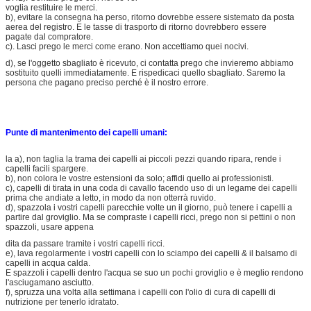
voglia restituire le merci.
b), evitare la consegna ha perso, ritorno dovrebbe essere sistemato da posta
aerea del registro. E le tasse di trasporto di ritorno dovrebbero essere
pagate dal compratore.
c). Lasci prego le merci come erano. Non accettiamo quei nocivi.
d), se l'oggetto sbagliato è ricevuto, ci contatta prego che invieremo abbiamo
sostituito quelli immediatamente. E rispedicaci quello sbagliato. Saremo la
persona che pagano preciso perché è il nostro errore.
Punte di mantenimento dei capelli umani:
la a), non taglia la trama dei capelli ai piccoli pezzi quando ripara, rende i
capelli facili spargere.
b), non colora le vostre estensioni da solo; affidi quello ai professionisti.
c), capelli di tirata in una coda di cavallo facendo uso di un legame dei capelli
prima che andiate a letto, in modo da non otterrà ruvido.
d), spazzola i vostri capelli parecchie volte un il giorno, può tenere i capelli a
partire dal groviglio. Ma se compraste i capelli ricci, prego non si pettini o non
spazzoli, usare appena
dita da passare tramite i vostri capelli ricci.
e), lava regolarmente i vostri capelli con lo sciampo dei capelli & il balsamo di
capelli in acqua calda.
E spazzoli i capelli dentro l'acqua se suo un pochi groviglio e è meglio rendono
l'asciugamano asciutto.
f), spruzza una volta alla settimana i capelli con l'olio di cura di capelli di
nutrizione per tenerlo idratato.