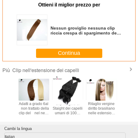
Ottieni il miglior prezzo per
Nessun groviglio nessuna clip
riccia crespa di spargimento dei
capelli di 6a Remy nelle
estensioni dei capelli
Continua
Clip nell'estensione dei capelli
Più
o non
Adatti a grado 6al
Clip vergine di
Ritaglio vergine
Clip bi
della clip
non trattato della
Staight dei capelli
diritto brasiliano
dorata 10
capelli
clip del nel nero
umani di 100%
nelle estensioni
dirit
del del
naturale 1b di
nelle estensioni
6#/613# Ombre
nell'este
sioni del
estensione del
dei capelli per le
dei capelli
dei capell
lli del ,
dei capelli
donne di colore
con color
Cambi la lingua
el vergine
ado 7a
Italian