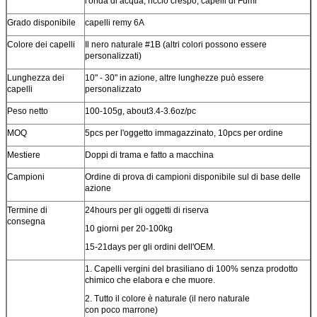
l'onda di acqua, riccio crespo, capelli di Fumi
Grado disponibile
capelli remy 6A
Colore dei capelli
Il nero naturale #1B (altri colori possono essere
personalizzati)
Lunghezza dei
10" - 30" in azione, altre lunghezze può essere
capelli
personalizzato
Peso netto
100-105g, about3.4-3.6oz/pc
MOQ
5pcs per l'oggetto immagazzinato, 10pcs per ordine
Mestiere
Doppi di trama e fatto a macchina
Campioni
Ordine di prova di campioni disponibile sul di base delle
azione
Termine di
24hours per gli oggetti di riserva
consegna
10 giorni per 20-100kg
15-21days per gli ordini dell'OEM.
1.
Capelli vergini del brasiliano di 100% senza prodotto
chimico che elabora e che muore.
2.
Tutto il colore è naturale (il nero naturale
con poco marrone)