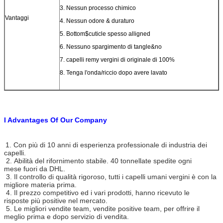
3.
Nessun processo chimico
Vantaggi
4.
Nessun odore & duraturo
5.
Bottom$cuticle spesso alligned
6.
Nessuno spargimento di tangle&no
7.
capelli remy vergini di originale di 100%
8.
Tenga l'onda/riccio dopo avere lavato
I Advantages Of Our Company
1. Con più di 10 anni di esperienza professionale di industria dei
capelli.
2. Abilità del rifornimento stabile. 40 tonnellate spedite ogni
mese fuori da DHL.
3. Il controllo di qualità rigoroso, tutti i capelli umani vergini è con la
migliore materia prima.
4. Il prezzo competitivo ed i vari prodotti, hanno ricevuto le
risposte più positive nel mercato.
5. Le migliori vendite team, vendite positive team, per offrire il
meglio prima e dopo servizio di vendita.