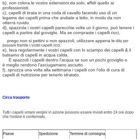
b), non colora le vostre estensioni da solo; affidi quello ai
professionisti.
c), capelli di tirata in una coda di cavallo facendo uso di un
legame dei capelli prima che andiate a letto, in modo da non
otterrà ruvido.
d), spazzola i vostri capelli parecchie volte un il giorno, può tenere i
capelli a partire dal groviglio. Ma se compraste i capelli ricci,
prego non si pettini o non spazzoli, utilizzare appena le
dita per
passare tramite i vostri capelli ricci.
e), lava regolarmente i vostri capelli con lo sciampo dei capelli & il
balsamo di capelli in acqua calda.
E spazzoli i capelli dentro l'acqua se suo un pochi groviglio e
è meglio rendono l'asciugamano asciutto.
f), spruzza una volta alla settimana i capelli con l'olio di cura di
capelli di nutrizione per tenerlo idratato.
Circa trasporto
Tutti i capelli umani vergini in azione possono essere inviati entro 24 ore dopo
che l'ordine è confermato.
Paese
Spedizione
Termine di consegna