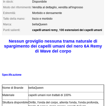
In stock:
Disponibile
Modo del rifornimento:
Vendita al dettaglio, vendita all'ingrosso
Estremità:
Morbido e densamente
Tatto della mano:
liscio e morbido
Marca:
bellaQueen
capelli umani remy
100 estensioni dei capelli umani
Punti salienti:
,
Nessun groviglio nessuna trama naturale di
spargimento dei capelli umani del nero 6A Remy
di Wave del corpo
Capelli umani naturali del nero 6A Remy di Wave del corpo noi
Specificazione
Nome di Brande
bellaQueen
Materiale
capelli umani non trattati di 100%
Struttura disponibile
Diritto, l'onda del corpo, allenta l'onda, l'onda profonda,