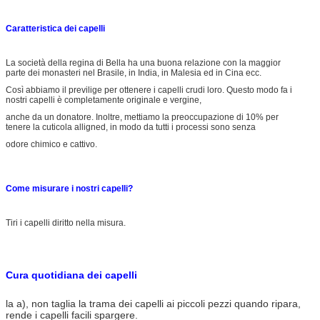
Caratteristica dei capelli
La società della regina di Bella ha una buona relazione con la maggior
parte dei monasteri nel Brasile, in India, in Malesia ed in Cina ecc.
Così abbiamo il previlige per ottenere i capelli crudi loro. Questo modo fa i
nostri capelli è completamente originale e vergine,
anche da un donatore. Inoltre, mettiamo la preoccupazione di 10% per
tenere la cuticola alligned, in modo da tutti i processi sono senza
odore chimico e cattivo.
tessitura nera atural dei capelli umani di Wave di acqua 6A Remy
Come misurare i nostri capelli?
Tiri i capelli diritto nella misura.
Cura quotidiana dei capelli
la a), non taglia la trama dei capelli ai piccoli pezzi quando ripara,
rende i capelli facili spargere.