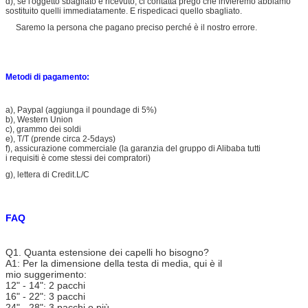
d), se l'oggetto sbagliato è ricevuto, ci contatta prego che invieremo abbiamo
sostituito quelli immediatamente. E rispedicaci quello sbagliato.
Saremo la persona che pagano preciso perché è il nostro errore.
Metodi di pagamento:
a), Paypal (aggiunga il poundage di 5%)
b), Western Union
c), grammo dei soldi
e), T/T (prende circa 2-5days)
f), assicurazione commerciale (la garanzia del gruppo di Alibaba tutti
i requisiti è come stessi dei compratori)
g), lettera di Credit.L/C
FAQ
Q1. Quanta estensione dei capelli ho bisogno?
A1: Per la dimensione della testa di media, qui è il
mio suggerimento:
12" - 14": 2 pacchi
16" - 22": 3 pacchi
24" - 28": 3 pacchi o più