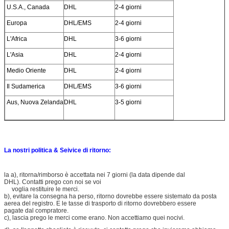
U.S.A., Canada
DHL
2-4 giorni
Europa
DHL/EMS
2-4 giorni
L'Africa
DHL
3-6 giorni
L'Asia
DHL
2-4 giorni
Medio Oriente
DHL
2-4 giorni
Il Sudamerica
DHL/EMS
3-6 giorni
Aus, Nuova Zelanda
DHL
3-5 giorni
La nostri politica & Seivice di ritorno:
la a), ritorna/rimborso è accettata nei 7 giorni (la data dipende dal
DHL). Contatti prego con noi se voi
voglia restituire le merci.
b), evitare la consegna ha perso, ritorno dovrebbe essere sistemato da posta
aerea del registro. E le tasse di trasporto di ritorno dovrebbero essere
pagate dal compratore.
c), lascia prego le merci come erano. Non accettiamo quei nocivi.