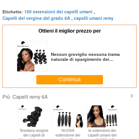
100 estensioni dei capelli umani
Etichette:
,
Capelli del vergine del grado 6A
capelli umani remy
,
Ottieni il miglior prezzo per
Nessun groviglio nessuna trama
naturale di spargimento dei
capelli del nero 6A Remy di Wave
del corpo
Continua
Capelli remy 6A
Più
rofonda
Tessitura vergine
NUOVA
le estensioni dei
Classif
urale dei
dei capelli di
estensione dei
capelli umani dei
l'estension