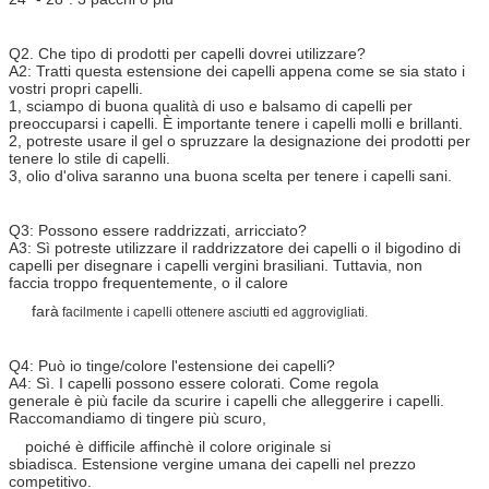
Q2. Che tipo di prodotti per capelli dovrei utilizzare?
A2: Tratti questa estensione dei capelli appena come se sia stato i
vostri propri capelli.
1, sciampo di buona qualità di uso e balsamo di capelli per
preoccuparsi i capelli. È importante tenere i capelli molli e brillanti.
2, potreste usare il gel o spruzzare la designazione dei prodotti per
tenere lo stile di capelli.
3, olio d'oliva saranno una buona scelta per tenere i capelli sani.
Q3: Possono essere raddrizzati, arricciato?
A3: Sì potreste utilizzare il raddrizzatore dei capelli o il bigodino di
capelli per disegnare i capelli vergini brasiliani. Tuttavia, non
faccia troppo frequentemente, o il calore
farà
facilmente i capelli ottenere asciutti ed aggrovigliati.
Q4: Può io tinge/colore l'estensione dei capelli?
A4: Sì. I capelli possono essere colorati. Come regola
generale è più facile da scurire i capelli che alleggerire i capelli.
Raccomandiamo di tingere più scuro,
poiché è difficile affinchè il colore originale si
sbiadisca. Estensione vergine umana dei capelli nel prezzo
competitivo.