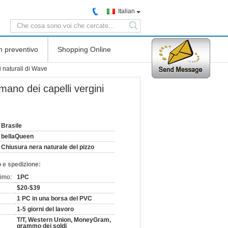
Italian
search
n preventivo
Shopping Online
i naturali di Wave
umano dei capelli vergini
Brasile
bellaQueen
Chiusura nera naturale del pizzo
 e spedizione:
nimo:
1PC
$20-$39
1 PC in una borsa del PVC
1-5 giorni del lavoro
T/T, Western Union, MoneyGram,
:
grammo dei soldi