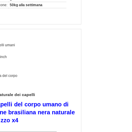
ione:
50kg alla settimana
lli umani
inch
 del corpo
turale dei capelli
apelli del corpo umano di
ne brasiliana nera naturale
izzo x4