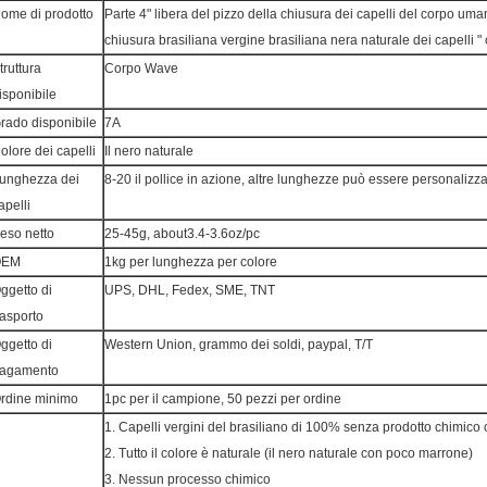
ome di prodotto
Parte 4" libera del pizzo della chiusura dei capelli del corpo uma
chiusura brasiliana vergine brasiliana nera naturale dei capelli "
truttura
Corpo Wave
isponibile
rado disponibile
7A
olore dei capelli
Il nero naturale
unghezza dei
8-20 il pollice in azione, altre lunghezze può essere personalizz
apelli
eso netto
25-45g, about3.4-3.6oz/pc
OEM
1kg per lunghezza per colore
ggetto di
UPS, DHL, Fedex, SME, TNT
rasporto
ggetto di
Western Union, grammo dei soldi, paypal, T/T
agamento
rdine minimo
1pc per il campione, 50 pezzi per ordine
1. Capelli vergini del brasiliano di 100% senza prodotto chimico
2. Tutto il colore è naturale (il nero naturale con poco marrone)
3. Nessun processo chimico