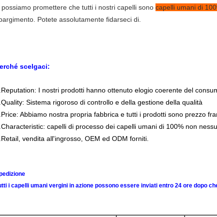
 possiamo promettere che tutti i nostri capelli sono
capelli umani di 10
pargimento. Potete assolutamente fidarseci di.
erché scelgaci:
.Reputation: I nostri prodotti hanno ottenuto elogio coerente del consum
.Quality: Sistema rigoroso di controllo e della gestione della qualità
.Price: Abbiamo nostra propria fabbrica e tutti i prodotti sono prezzo fr
.Characteristic: capelli di processo dei capelli umani di 100% non nessu
.Retail, vendita all'ingrosso, OEM ed ODM forniti.
pedizione
utti i capelli umani vergini in azione possono essere inviati entro 24 ore dopo ch