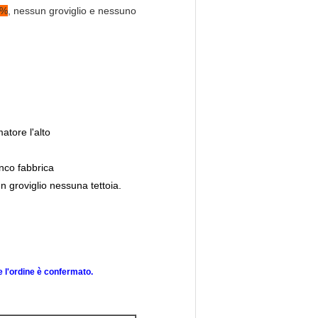
0%
, nessun groviglio e nessuno
atore l'alto
anco fabbrica
n groviglio nessuna tettoia.
e l'ordine è confermato.