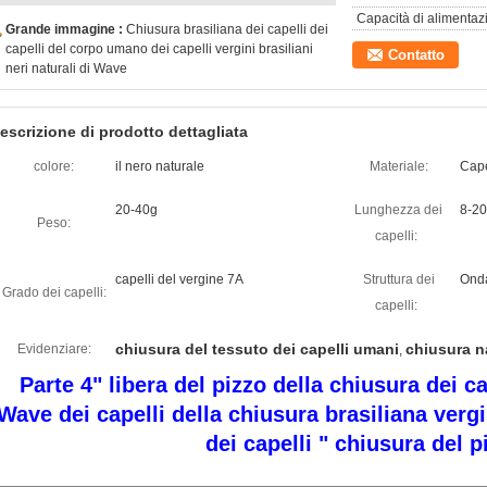
Capacità di alimentaz
Grande immagine :
Chiusura brasiliana dei capelli dei
capelli del corpo umano dei capelli vergini brasiliani
Contatto
neri naturali di Wave
escrizione di prodotto dettagliata
colore:
il nero naturale
Materiale:
Cape
20-40g
Lunghezza dei
8-20
Peso:
capelli:
capelli del vergine 7A
Struttura dei
Onda
Grado dei capelli:
capelli:
chiusura del tessuto dei capelli umani
chiusura na
Evidenziare:
,
Parte 4" libera del pizzo della chiusura dei c
Wave dei capelli della chiusura brasiliana vergi
dei capelli " chiusura del p