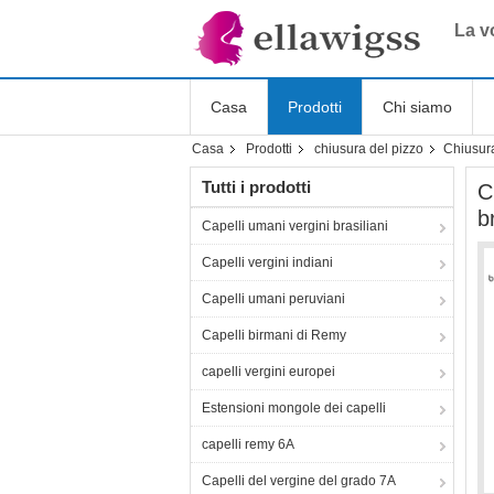
La vo
Casa
Prodotti
Chi siamo
Casa
Prodotti
chiusura del pizzo
Chiusura
Tutti i prodotti
C
b
Capelli umani vergini brasiliani
Capelli vergini indiani
Capelli umani peruviani
Capelli birmani di Remy
capelli vergini europei
Estensioni mongole dei capelli
capelli remy 6A
Capelli del vergine del grado 7A