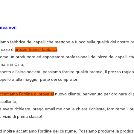
irca noi:
iamo fabbrica dei capelli che mettono a fuoco sulla qualità del nostro prod
rezzo è
prezzo franco fabbrica
.
ome un produttore ed esportatore professionali del pizzo dei capelli che 
mani in Cina,
ispetto all'altra società, possiamo fornire qualità premio, il prezzo ragione
ppello a alla maggior parte dei compratori!
ccettiamo l'ordine di prova al
nuovo cliente, benvenuto per ordinare di p
ccellente,
e avete richieste, prego email me con le chiare richieste, forniremo il pr
ervizio di prima classe!
d inoltre accettiamo l'ordine del custume. Possiamo produrre la produzion