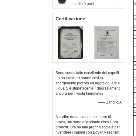
media 3 parti
N
Certificazione
S
d
G
C
L
c
P
Sono soddisfatto eccellente dei capelli.
Lo ho lavati ed hanno così lo
O
spargimento piccolo ed aggrovigliare e
il quaity è stupefacente. Ringraziamenti
t
ancora per i vostri friendlines
O
—— Zandi-SA
p
O
A partire da un campione libero di
prova, ora sono affascinato circa i loro
prodotti. Ora ho mia propria società per
rivendere i capelli con BoyanMeet hair.i