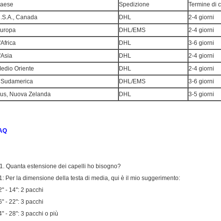
aese
Spedizione
Termine di 
.S.A., Canada
DHL
2-4 giorni
uropa
DHL/EMS
2-4 giorni
'Africa
DHL
3-6 giorni
'Asia
DHL
2-4 giorni
edio Oriente
DHL
2-4 giorni
l Sudamerica
DHL/EMS
3-6 giorni
us, Nuova Zelanda
DHL
3-5 giorni
AQ
1.
Quanta estensione dei capelli ho bisogno?
1: Per la dimensione della testa di media, qui è il mio suggerimento:
2" - 14": 2 pacchi
6" - 22": 3 pacchi
4" - 28": 3 pacchi o più