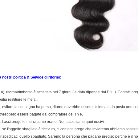
a nostri politica & Seivice di ritorno:
a a), ritorna/rimborso è accettata nei 7 giorni (la data dipende dal DHL). Contatti pr
glia restituire le merci.
), evitare la consegna ha perso, ritorno dovrebbe essere sistemato da posta aerea del 
ovrebbero essere pagate dal compratore del Th e.
). Lasci prego le merci come erano. Non accettiamo quei nocivi.
), se l'oggetto sbagliato è ricevuto, ci contatta prego che invieremo abbiamo sostitu
 rispedicaci quello sbagliato. Saremo la persona che pagano preciso perché è il nos