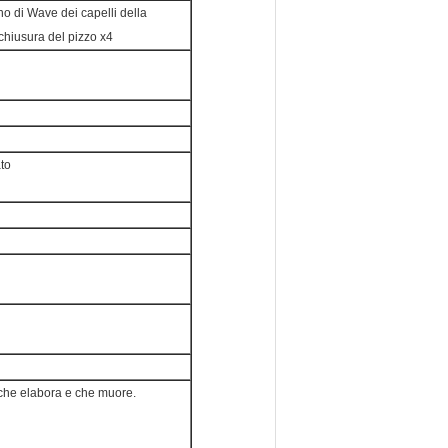
no di Wave dei capelli della
 chiusura del pizzo x4
ato
 che elabora e che muore.