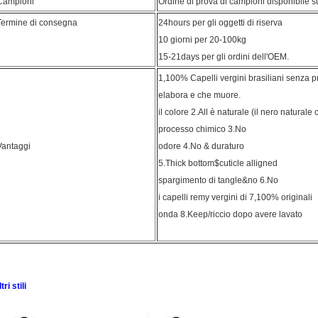
Campioni
Ordine di prova di campioni disponibile s
Termine di consegna
24hours per gli oggetti di riserva
10 giorni per 20-100kg
15-21days per gli ordini dell'OEM.
1,100% Capelli vergini brasiliani senza p
elabora e che muore.
il colore 2.All è naturale (il nero natural
processo chimico 3.No
Vantaggi
odore 4.No & duraturo
5.Thick bottom$cuticle alligned
spargimento di tangle&no 6.No
i capelli remy vergini di 7,100% originali
onda 8.Keep/riccio dopo avere lavato
tri stili