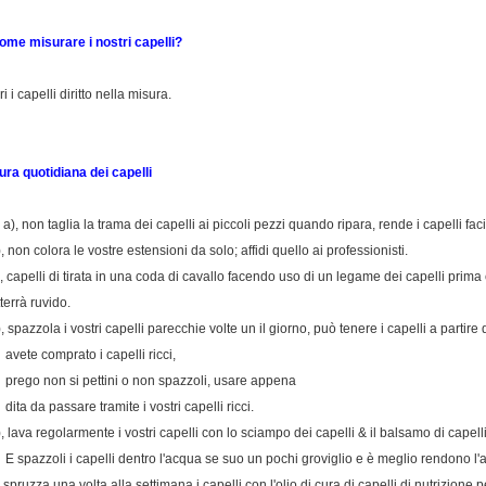
ome misurare i nostri capelli?
ri i capelli diritto nella misura.
ura quotidiana dei capelli
a a), non taglia la trama dei capelli ai piccoli pezzi quando ripara, rende i capelli fac
), non colora le vostre estensioni da solo; affidi quello ai professionisti.
), capelli di tirata in una coda di cavallo facendo uso di un legame dei capelli prim
terrà ruvido.
), spazzola i vostri capelli parecchie volte un il giorno, può tenere i capelli a partire
vete comprato i capelli ricci,
rego non si pettini o non spazzoli, usare appena
ita da passare tramite i vostri capelli ricci.
), lava regolarmente i vostri capelli con lo sciampo dei capelli & il balsamo di capell
 spazzoli i capelli dentro l'acqua se suo un pochi groviglio e è meglio rendono l
, spruzza una volta alla settimana i capelli con l'olio di cura di capelli di nutrizione p