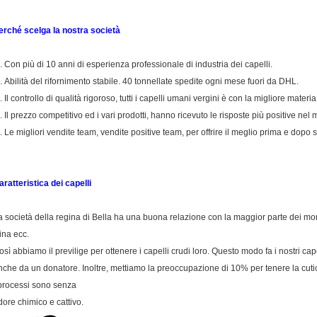
erché scelga la nostra società
. Con più di 10 anni di esperienza professionale di industria dei capelli.
. Abilità del rifornimento stabile. 40 tonnellate spedite ogni mese fuori da DHL.
 Il controllo di qualità rigoroso, tutti i capelli umani vergini è con la migliore materi
. Il prezzo competitivo ed i vari prodotti, hanno ricevuto le risposte più positive nel 
. Le migliori vendite team, vendite positive team, per offrire il meglio prima e dopo s
aratteristica dei capelli
a società della regina di Bella ha una buona relazione con la maggior parte dei monas
ina ecc.
osì abbiamo il previlige per ottenere i capelli crudi loro. Questo modo fa i nostri ca
nche da un donatore. Inoltre, mettiamo la preoccupazione di 10% per tenere la cutico
 processi sono senza
dore chimico e cattivo.