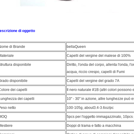
0-30 capelli vergini sciolti malesi liberi di Wave di groviglio di pollice con la cuticola
escrizione di oggetto
Nome di Brande
bellaQueen
Materiale
Capelli del vergine del malese di 100%
Struttura disponibile
Diritto, l'onda del corpo, allenta l'onda, l
acqua, riccio crespo, capelli di Fumi
Grado disponibile
Capelli del vergine del grado 7A
Colore dei capelli
Il nero naturale #1B (altri colori possono 
Lunghezza dei capelli
10" - 30" in azione, altre lunghezze può 
Peso netto
100-105g, about3.4-3.6oz/pc
MOQ
5pcs per l'oggetto immagazzinato, 10pcs 
Mestiere
Doppi di trama e fatto a macchina