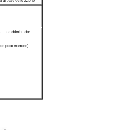
ul di base delle azione
rodotto chimico che
e con poco marrone)