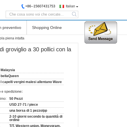
+86--15607431753
Italian
search
n preventivo
Shopping Online
cola piena intatta
di groviglio a 30 pollici con la
Malaysia
bellaQueen
I capelli vergini malesi allentano Wave
 e spedizione:
nimo:
50 Pezzi
USD 27-71 / piece
una borsa di 1 pezzo/pp
2-10 giorni secondo la quantità di
ordine
T/T, Western union, Moneygram,