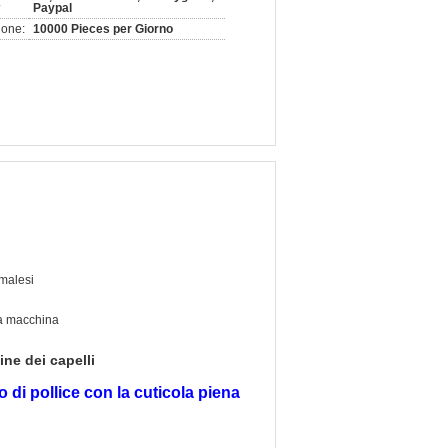
:
Paypal
ione:
10000 Pieces per Giorno
malesi
a macchina
ne dei capelli
io di pollice con la cuticola piena