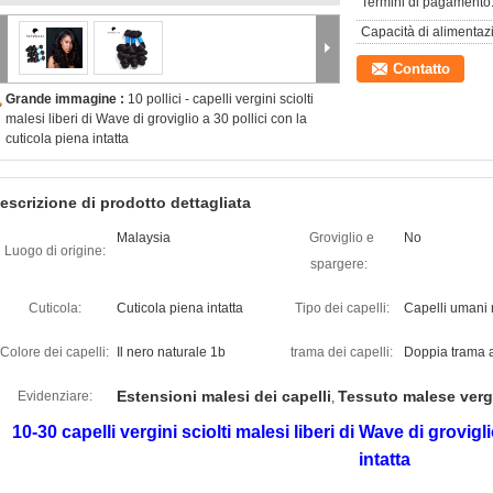
Termini di pagamento
Capacità di alimentaz
Contatto
Grande immagine :
10 pollici - capelli vergini sciolti
malesi liberi di Wave di groviglio a 30 pollici con la
cuticola piena intatta
escrizione di prodotto dettagliata
Malaysia
Groviglio e
No
Luogo di origine:
spargere:
Cuticola:
Cuticola piena intatta
Tipo dei capelli:
Capelli umani 
Colore dei capelli:
Il nero naturale 1b
trama dei capelli:
Doppia trama 
Estensioni malesi dei capelli
Tessuto malese vergi
Evidenziare:
,
10-30 capelli vergini sciolti malesi liberi di Wave di grovigl
intatta