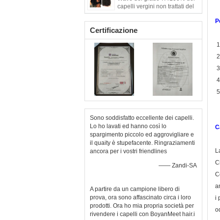
capelli vergini non trattati del
malese
P
Certificazione
1
2
3.
4
5
Sono soddisfatto eccellente dei capelli.
Lo ho lavati ed hanno così lo
C
spargimento piccolo ed aggrovigliare e
il quaity è stupefacente. Ringraziamenti
L
ancora per i vostri friendlines
C
—— Zandi-SA
C
a
A partire da un campione libero di
prova, ora sono affascinato circa i loro
i
prodotti. Ora ho mia propria società per
o
rivendere i capelli con BoyanMeet hair.i