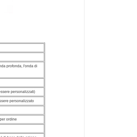
 piena intatta
'onda profonda, l'onda di
essere personalizzati)
essere personalizzato
per ordine