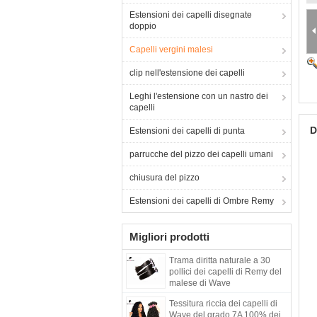
Estensioni dei capelli disegnate
doppio
Capelli vergini malesi
clip nell'estensione dei capelli
Leghi l'estensione con un nastro dei
capelli
D
Estensioni dei capelli di punta
parrucche del pizzo dei capelli umani
chiusura del pizzo
Estensioni dei capelli di Ombre Remy
Migliori prodotti
Trama diritta naturale a 30
pollici dei capelli di Remy del
malese di Wave
nessun'estremità tinta nessun
Tessitura riccia dei capelli di
groviglio
Wave del grado 7A 100% dei