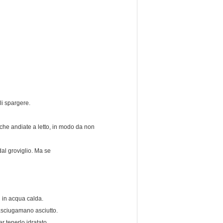
ili spargere.
a che andiate a letto, in modo da non
 dal groviglio. Ma se
i in acqua calda.
'asciugamano asciutto.
er tenerlo idratato.