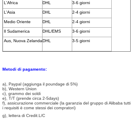
L'Africa
DHL
3-6 giorni
L'Asia
DHL
2-4 giorni
Medio Oriente
DHL
2-4 giorni
Il Sudamerica
DHL/EMS
3-6 giorni
Aus, Nuova Zelanda
DHL
3-5 giorni
Metodi di pagamento:
a), Paypal (aggiunga il poundage di 5%)
b), Western Union
c), grammo dei soldi
e), T/T (prende circa 2-5days)
f), assicurazione commerciale (la garanzia del gruppo di Alibaba tutti
i requisiti è come stessi dei compratori)
g), lettera di Credit.L/C