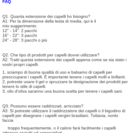
FAQ
Q1. Quanta estensione dei capelli ho bisogno?
A1: Per la dimensione della testa di media, qui è il
mio suggerimento:
12" - 14": 2 pacchi
16" - 22": 3 pacchi
24" - 28": 3 pacchi o più
Q2. Che tipo di prodotti per capelli dovrei utilizzare?
A2: Tratti questa estensione dei capelli appena come se sia stato i
vostri propri capelli.
1, sciampo di buona qualità di uso e balsamo di capelli per
preoccuparsi i capelli. È importante tenere i capelli molli e brillanti.
2, potreste usare il gel o spruzzare la designazione dei prodotti per
tenere lo stile di capelli.
3, olio d'oliva saranno una buona scelta per tenere i capelli sani.
Q3: Possono essere raddrizzati, arricciato?
A3: Sì potreste utilizzare il raddrizzatore dei capelli o il bigodino di
capelli per disegnare i capelli vergini brasiliani. Tuttavia, nonlo
faccia
troppo frequentemente,
o il calore farà facilmente i capelli
ottenere asciutti ed aggrovigliati.