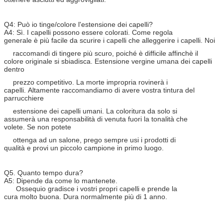
Q4: Può io tinge/colore l'estensione dei capelli?
A4: Sì. I capelli possono essere colorati. Come regola
generale è più facile da scurire i capelli che alleggerire i capelli. Noi
raccomandi di tingere più scuro, poiché è difficile affinchè il
colore originale si sbiadisca. Estensione vergine umana dei capelli
dentro
prezzo competitivo. La morte impropria rovinerà i
capelli. Altamente raccomandiamo di avere vostra tintura del
parrucchiere
estensione dei capelli umani. La coloritura da solo si
assumerà una responsabilità di venuta fuori la tonalità che
volete. Se non potete
ottenga ad un salone, prego sempre usi i prodotti di
qualità e provi un piccolo campione in primo luogo.
Q5. Quanto tempo dura?
A5: Dipende da come lo mantenete.
Ossequio gradisce i vostri propri capelli e prende la
cura molto buona. Dura normalmente più di 1 anno.