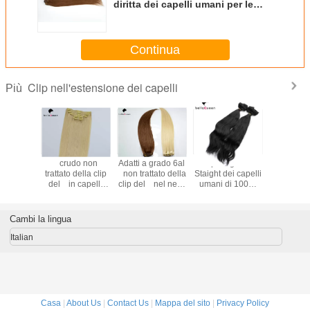
diritta dei capelli umani per le
donne di colore
Continua
Clip nell'estensione dei capelli
Più
clip capa
crudo non
Adatti a grado 6al
Clip vergine di
Clip bi
asiliana
trattato della clip
non trattato della
Staight dei capelli
dorata 10
e a 26
del in capelli
clip del nel nero
umani di 100%
dirit
i nelle
umani del del
naturale 1b di
nelle estensioni
nell'este
oni dei
di estensioni del
estensione del
dei capelli per le
dei capell
li con
dei capelli del ,
dei capelli
donne di colore
con color
Cambi la lingua
o libera
capelli del vergine
del grado 7a
Italian
Casa
|
About Us
|
Contact Us
|
Mappa del sito
|
Privacy Policy