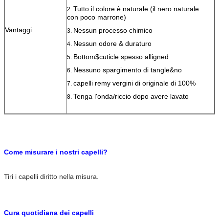
Tutto il colore è naturale (il nero naturale
2.
con poco marrone)
Vantaggi
Nessun processo chimico
3.
Nessun odore & duraturo
4.
Bottom$cuticle spesso alligned
5.
Nessuno spargimento di tangle&no
6.
capelli remy vergini di originale di 100%
7.
Tenga l'onda/riccio dopo avere lavato
8.
Tagli nell'estensione non trattata diritta dei capelli umani per le
donne di colore
Come misurare i nostri capelli?
Tiri i capelli diritto nella misura.
Cura quotidiana dei capelli