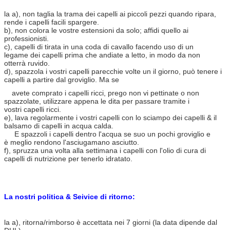
la a), non taglia la trama dei capelli ai piccoli pezzi quando ripara,
rende i capelli facili spargere.
b), non colora le vostre estensioni da solo; affidi quello ai
professionisti.
c), capelli di tirata in una coda di cavallo facendo uso di un
legame dei capelli prima che andiate a letto, in modo da non
otterrà ruvido.
d), spazzola i vostri capelli parecchie volte un il giorno, può tenere i
capelli a partire dal groviglio. Ma se
avete comprato i capelli ricci, prego non vi pettinate o non
spazzolate, utilizzare appena le dita per passare tramite i
vostri capelli ricci.
e), lava regolarmente i vostri capelli con lo sciampo dei capelli & il
balsamo di capelli in acqua calda.
E spazzoli i capelli dentro l'acqua se suo un pochi groviglio e
è meglio rendono l'asciugamano asciutto.
f), spruzza una volta alla settimana i capelli con l'olio di cura di
capelli di nutrizione per tenerlo idratato.
La nostri politica & Seivice di ritorno:
la a), ritorna/rimborso è accettata nei 7 giorni (la data dipende dal