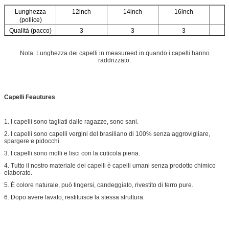
Lunghezza
12inch
14inch
16inch
1
(pollice)
Qualità (pacco)
3
3
3
Nota: Lunghezza dei capelli in measureed in quando i capelli hanno
raddrizzato.
Capelli Feautures
1. I capelli sono tagliati dalle ragazze, sono sani.
2. I capelli sono capelli vergini del brasiliano di 100% senza aggrovigliare,
spargere e pidocchi.
3. I capelli sono molli e lisci con la cuticola piena.
4. Tutto il nostro materiale dei capelli è capelli umani senza prodotto chimico
elaborato.
5. È colore naturale, può tingersi, candeggiato, rivestito di ferro pure.
6. Dopo avere lavato, restituisce la stessa struttura.