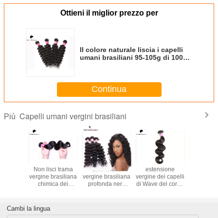
Ottieni il miglior prezzo per
Il colore naturale liscia i capelli
umani brasiliani 95-105g di 100%
con la cuticola piena
Continua
Capelli umani vergini brasiliani
Più
rasiliano
Non lisci trama
Estensione
estensione
100% Ext
 capelli
vergine brasiliana
vergine brasiliana
vergine dei capelli
di capelli
ssono i
chimica dei
profonda nera
di Wave del corpo
brasil
i umani
capelli Wave del
naturale dei
dei capelli umani
tesnion di
corpo/dei capelli
capelli umani di
100% del
ve
nessun
Wave per le
brasiliano non
Cambi la lingua
spaccature
donne
trattato di 7A