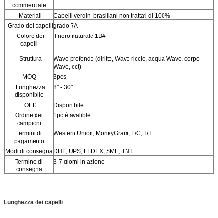
commerciale
Materiali
Capelli vergini brasiliani non trattati di 100%
Grado dei capelli
grado 7A
Colore dei
il nero naturale 1B#
capelli
Struttura
Wave profondo (diritto, Wave riccio, acqua Wave, corpo
Wave, ect)
MOQ
3pcs
Lunghezza
8" - 30"
disponibile
OED
Disponibile
Ordine dei
1pc è avalible
campioni
Termini di
Western Union, MoneyGram, L/C, T/T
pagamento
Modi di consegna
DHL, UPS, FEDEX, SME, TNT
Termine di
3-7 giorni in azione
consegna
Lunghezza dei capelli