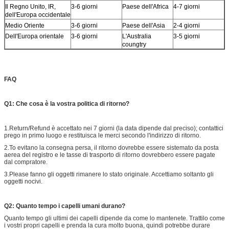
Il Regno Unito, IR,
3-6 giorni
Paese dell'Africa
4-7 giorni
dell'Europa occidentale
Medio Oriente
3-6 giorni
Paese dell'Asia
2-4 giorni
Dell'Europa orientale
3-6 giorni
L'Australia
3-5 giorni
coungtry
FAQ
Q1: Che cosa è la vostra politica di ritorno?
1.Return/Refund è accettato nei 7 giorni (la data dipende dal preciso); contattici
prego in primo luogo e restituisca le merci secondo l'indirizzo di ritorno.
2.To evitano la consegna persa, il ritorno dovrebbe essere sistemato da posta
aerea del registro e le tasse di trasporto di ritorno dovrebbero essere pagate
dal compratore.
3.Please fanno gli oggetti rimanere lo stato originale. Accettiamo soltanto gli
oggetti nocivi.
Q2: Quanto tempo i capelli umani durano?
Quanto tempo gli ultimi dei capelli dipende da come lo mantenete. Trattilo come
i vostri propri capelli e prenda la cura molto buona, quindi potrebbe durare