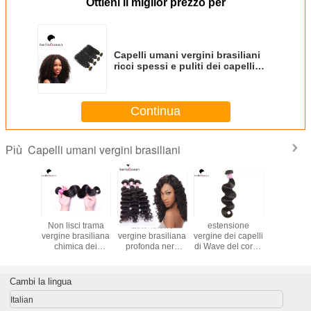
Ottieni il miglior prezzo per
Capelli umani vergini brasiliani
ricci spessi e puliti dei capelli
vergini molli crudi di Wefted
Continua
Capelli umani vergini brasiliani
Più
rasiliano
Non lisci trama
Estensione
estensione
100% Ext
 capelli
vergine brasiliana
vergine brasiliana
vergine dei capelli
di capelli
ssono i
chimica dei
profonda nera
di Wave del corpo
brasil
i umani
capelli Wave del
naturale dei
dei capelli umani
tesnion di
corpo/dei capelli
capelli umani di
100% del
ve
nessun
Wave per le
brasiliano non
Cambi la lingua
spaccature
donne
trattato di 7A
Italian