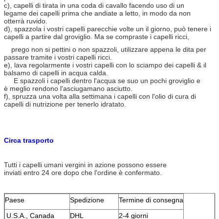
c), capelli di tirata in una coda di cavallo facendo uso di un
legame dei capelli prima che andiate a letto, in modo da non
otterrà ruvido.
d), spazzola i vostri capelli parecchie volte un il giorno, può tenere i
capelli a partire dal groviglio. Ma se compraste i capelli ricci,
prego non si pettini o non spazzoli, utilizzare appena le dita per
passare tramite i vostri capelli ricci.
e), lava regolarmente i vostri capelli con lo sciampo dei capelli & il
balsamo di capelli in acqua calda.
E spazzoli i capelli dentro l'acqua se suo un pochi groviglio e
è meglio rendono l'asciugamano asciutto.
f), spruzza una volta alla settimana i capelli con l'olio di cura di
capelli di nutrizione per tenerlo idratato.
Circa trasporto
Tutti i capelli umani vergini in azione possono essere
inviati entro 24 ore dopo che l'ordine è confermato.
Paese
Spedizione
Termine di consegna
U.S.A., Canada
DHL
2-4 giorni