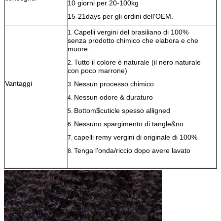
10 giorni per 20-100kg
15-21days per gli ordini dell'OEM.
Capelli vergini del brasiliano di 100%
1.
senza prodotto chimico che elabora e che
muore.
Tutto il colore è naturale (il nero naturale
2.
con poco marrone)
Vantaggi
Nessun processo chimico
3.
Nessun odore & duraturo
4.
Bottom$cuticle spesso alligned
5.
Nessuno spargimento di tangle&no
6.
capelli remy vergini di originale di 100%
7.
Tenga l'onda/riccio dopo avere lavato
8.