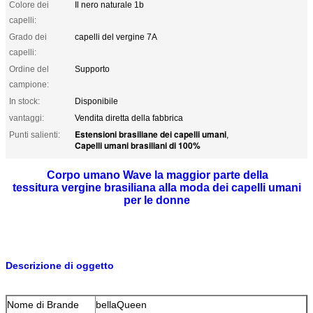
Colore dei
Il nero naturale 1b
capelli:
Grado dei
capelli del vergine 7A
capelli:
Ordine del
Supporto
campione:
In stock:
Disponibile
vantaggi:
Vendita diretta della fabbrica
Estensioni brasiliane dei capelli umani
Punti salienti:
,
Capelli umani brasiliani di 100%
Corpo umano Wave la maggior parte della
tessitura vergine brasiliana alla moda dei capelli umani
per le donne
Trama naturale dei capelli umani del nero 6A Remy di Wave del
corpo
Descrizione di oggetto
Nome di Brande
bellaQueen