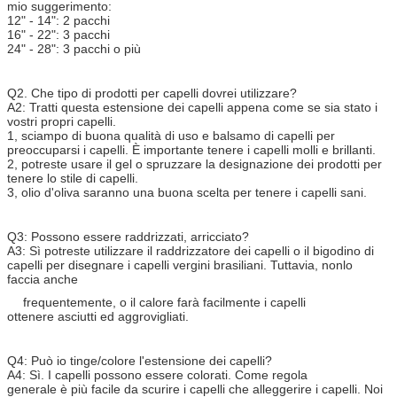
mio suggerimento:
12" - 14": 2 pacchi
16" - 22": 3 pacchi
24" - 28": 3 pacchi o più
Q2. Che tipo di prodotti per capelli dovrei utilizzare?
A2: Tratti questa estensione dei capelli appena come se sia stato i
vostri propri capelli.
1, sciampo di buona qualità di uso e balsamo di capelli per
preoccuparsi i capelli. È importante tenere i capelli molli e brillanti.
2, potreste usare il gel o spruzzare la designazione dei prodotti per
tenere lo stile di capelli.
3, olio d'oliva saranno una buona scelta per tenere i capelli sani.
Q3: Possono essere raddrizzati, arricciato?
A3: Sì potreste utilizzare il raddrizzatore dei capelli o il bigodino di
capelli per disegnare i capelli vergini brasiliani. Tuttavia, nonlo
faccia anche
frequentemente,
o il calore farà facilmente i capelli
ottenere asciutti ed aggrovigliati.
Q4: Può io tinge/colore l'estensione dei capelli?
A4: Sì. I capelli possono essere colorati. Come regola
generale è più facile da scurire i capelli che alleggerire i capelli. Noi