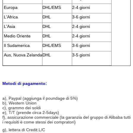
Europa
DHL/EMS
2-4 giorni
L'Africa
DHL
3-6 giorni
L'Asia
DHL
2-4 giorni
Medio Oriente
DHL
2-4 giorni
Il Sudamerica
DHL/EMS
3-6 giorni
Aus, Nuova Zelanda
DHL
3-5 giorni
Metodi di pagamento:
a), Paypal (aggiunga il poundage di 5%)
b), Western Union
c), grammo dei soldi
e), T/T (prende circa 2-5days)
f), assicurazione commerciale (la garanzia del gruppo di Alibaba tutti
i requisiti è come stessi dei compratori)
g), lettera di Credit.L/C