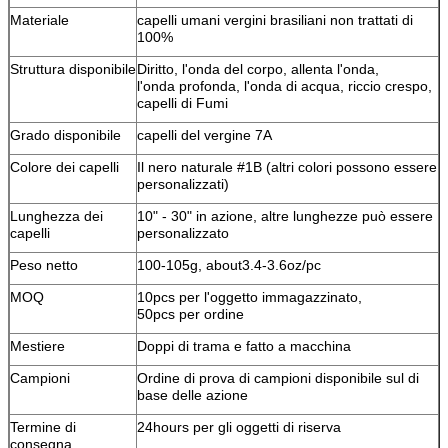
Materiale
capelli umani vergini brasiliani non trattati di
100%
Struttura disponibile
Diritto, l'onda del corpo, allenta l'onda,
l'onda profonda, l'onda di acqua, riccio crespo,
capelli di Fumi
Grado disponibile
capelli del vergine 7A
Colore dei capelli
Il nero naturale #1B (altri colori possono essere
personalizzati)
Lunghezza dei
10" - 30" in azione, altre lunghezze può essere
capelli
personalizzato
Peso netto
100-105g, about3.4-3.6oz/pc
MOQ
10pcs per l'oggetto immagazzinato,
50pcs per ordine
Mestiere
Doppi di trama e fatto a macchina
Campioni
Ordine di prova di campioni disponibile sul di
base delle azione
Termine di
24hours per gli oggetti di riserva
consegna