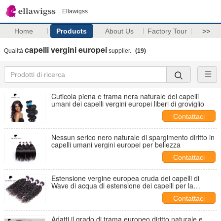
Ellawigss
Home
Products
About Us
Factory Tour
>>
capelli vergini europei
Qualità
supplier.
(19)
Cuticola piena e trama nera naturale dei capelli
umani dei capelli vergini europei liberi di groviglio
Contattaci
Nessun serico nero naturale di spargimento diritto in
capelli umani vergini europei per bellezza
Contattaci
Estensione vergine europea cruda dei capelli di
Wave di acqua di estensione dei capelli per la
ragazza
Contattaci
Adatti il grado di trama europeo diritto naturale e